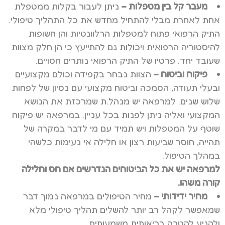
מעבר קל בין מטפלות –
ניתן לעבור בקלות ממטפלת
אחת לאחרת מבלי להתחיל מחדש את כל התהליך טיפולי.
התיק הרפואי פתוח למטפלות הרלוונטיות והן חשופות
להיסטוריה הרפואית ויכולות גם להתייעץ כי הן חלק מצוות
שעובד יחד. פרטיו של התיק הרפואי נותרים חסויים.
פיקוח וביטוח –
הצוות נבחר בקפידה וכולם מקצועיים
ובעלי תעודה, הסמכה וביטוח מקצועי עם נסיון של לפחות
שלוש שנים. למרפאה יש מנהל.ת שמרכזת את הנושא
המקצועי ואליה ניתן לפנות בכל עניין. במרפאה יש פיקוח
שוטף על המטפלות ויש תמיד עם מי לדבר במקרה של
תהייה, חוסר שביעות רצון או חלילה אי נעימות כלשהי
במהלך הטיפול.
למרפאה יש את כל הביטוחים הנדרשים אם חס וחלילה
קורה משהו.
מחיר ידידותי –
מחיר הטיפולים במרפאה נמוך דבר
שמאפשר לקהל רב יותר להשלים תהליך טיפולי מלא
ולהגיע להטבה בריאותית משמעותית.