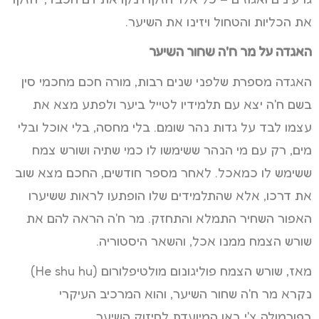
את הכליות והטחול ויזינו את השיער.
האגדה על מר ח'ה שחור השיער
האגדה מספרת שלפני שנים רבות, מורה חכם מחכמי סין
בשם ח'ה יצא עם תלמידיו לטייל ביער ולפתע מצא את
עצמו לבד על גדות נהר שומם. בלי מחסה, בלי אוכל ובלי
מים, רק עם מי הנהר ששימשו לו כמי שתיה ושורש צמח
ששימש לו כמאכל. לאחר מספר חודשים, החכם מצא שוב
את דרכו, אלא שהתלמידים שלו הופתעו לראות ששיערו
האפור השחיר התמלא והתחזק. מר ח'ה הראה להם את
שורש הצמח ממנו אכל, והשאר היסטוריה.
מאז, שורש הצמח פוליגונום מולטיפלורום (He shu hu)
נקרא מר ח'ה שחור השיער, והוא המרכיב העיקרי
בפורמולה צ'י באו המיועדת לחיזוק השיער.