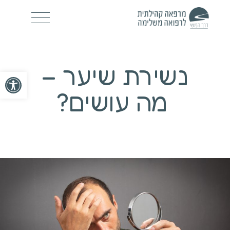
נשירת שיער –
פתח סרגל
מה עושים?