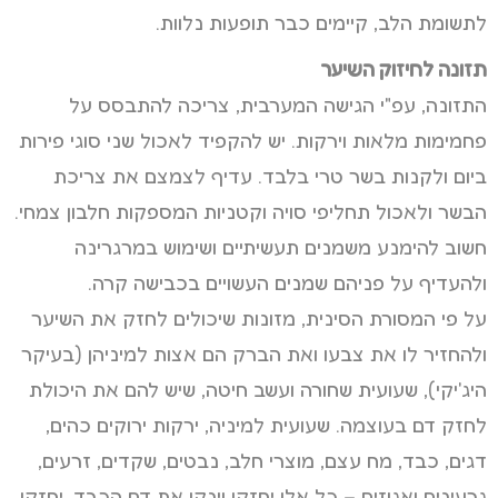
לתשומת הלב, קיימים כבר תופעות נלוות.
תזונה לחיזוק השיער
התזונה, עפ"י הגישה המערבית, צריכה להתבסס על
פחמימות מלאות וירקות. יש להקפיד לאכול שני סוגי פירות
ביום ולקנות בשר טרי בלבד. עדיף לצמצם את צריכת
הבשר ולאכול תחליפי סויה וקטניות המספקות חלבון צמחי.
חשוב להימנע משמנים תעשיתיים ושימוש במרגרינה
ולהעדיף על פניהם שמנים העשויים בכבישה קרה.
על פי המסורת הסינית, מזונות שיכולים לחזק את השיער
ולהחזיר לו את צבעו ואת הברק הם אצות למיניהן (בעיקר
היג'יקי), שעועית שחורה ועשב חיטה, שיש להם את היכולת
לחזק דם בעוצמה. שעועית למיניה, ירקות ירוקים כהים,
דגים, כבד, מח עצם, מוצרי חלב, נבטים, שקדים, זרעים,
גרעינים ואגוזים – כל אלו יחזקו וינקו את דם הכבד, יחזקו