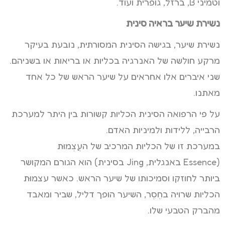
וטמיני B, ברזל, גופרית ועוד.
נשירת שיער בראיה סינית
נשירת שיער, בגישה הסינית המסורתית, נובעת בעיקר
מרקע חולשה של האנרגיה בכליות או בריאות או בשניהם.
שני איברים אלו אחראים על שיער הראש של כל אחד
מאתנו.
על פי הרפואה הסינית הכליות קשורות בין היתר למערכת
הרבייה, ללידות ולמיניות האדם.
במערכת זו של הכליות המרכיב של העֲצְמוּת
(Essence באנגלית, Jing בסינית) הוא הגורם המקושר
ביותר לחוזקו וסמיכותו של שיער הראש. כאשר עצמוּת
הכליות שרויה בחֶסֶר, השיער הופך דליל, שביר ומאבד
מהברק הטבעי שלו.