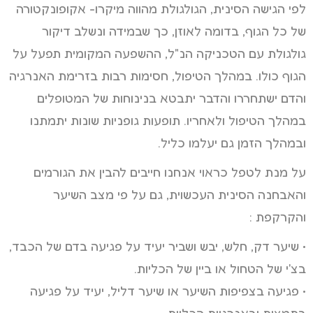
לפי הגישה הסינית, הגולגולת מהווה מיקרו- אקופונקטורה
של כל הגוף, בדומה לאוזן, כך שבמידה ונשלב דיקור
גולגולת עם הטכניקה הנ"ל, ההשפעה המקומית תפעל על
הגוף כולו. במהלך הטיפול, חסימות רבות בזרימת האנרגיה
והדם ישתחררו והדבר יתבטא בנינוחות של המטופלים
במהלך הטיפול ולאחריו. תופעות גופניות שונות יתמתנו
ובמהלך הזמן גם יעלמו כליל.
על מנת לטפל כראוי אנחנו חייבים להבין את הגורמים
והאבחנה הסינית העכשוית, גם על פי מצב השיער
והקרקפת :
• שיער דק, חלש, יבש ושביר יעיד על פגיעה בדם של הכבד,
בצ'י של הטחול או ביין של הכליות.
• פגיעה בצפיפות השיער או שיער דליל, יעיד על פגיעה
בתמצית ובאנרגיית הכליות.