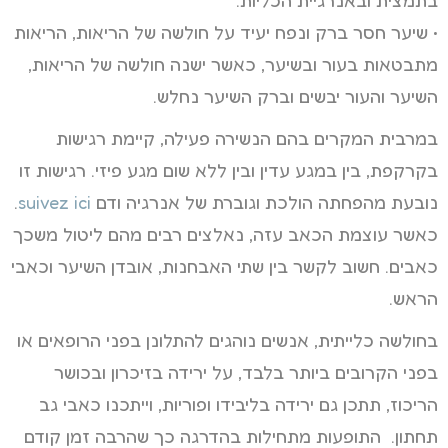
• שיער חסר ברק ונפח יעיד על חולשה של הריאות, הריאות
מתבטאות בעור ובשיער, כאשר ישנה חולשה של הריאות,
השיער והעור יבשים וברק השיער נחלש.
במרבית המקרים בהם הנשירה פעילה, קיימת רגישות
בקרקפת, בין במגע עדין ובין ללא שום מגע פיזי. רגישות זו
נובעת מהפחתה הולכת וגוברת של אנרגיה ודם
suivez ici
.
כאשר עוצמת הכאב עזה, נאלצים רבים מהם ליטול משכך
כאבים. חשוב לקשר בין שתי האבחנות, אובדן השיער וכאבי
הראש.
בחולשה כלייתית, אנשים נוהגים להתלונן בפני הרופאים או
בפני הקרובים ביותר בלבד, על ירידה בזיכרון ובכושר
הריכוז, תתכן גם ירידה בליבידו ופוריות, וייתכנו כאבי גב
תחתון. התופעות מתחילות בהדרגה כך שהרבה זמן קודם