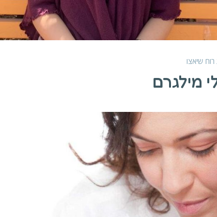
 רוח
שיאצו
י מילגרם