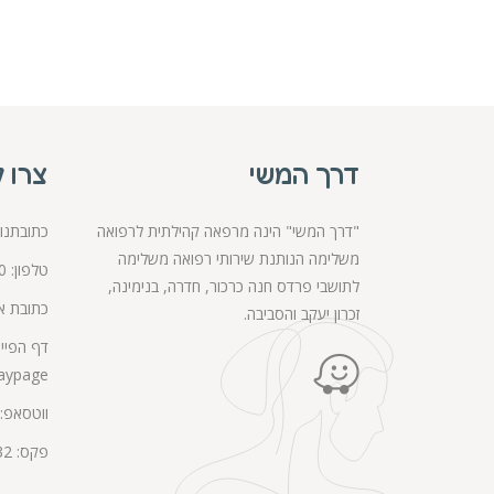
דרך המשי
צרו 
"דרך המשי" הינה מרפאה קהילתית לרפואה
כתובתנו: רחוב 
משלימה הנותנת שירותי רפואה משלימה
טלפון:
0
לתושבי פרדס חנה כרכור, חדרה, בנימינה,
כתובת אי
זכרון יעקב והסביבה.
דף הפייס
aypage
ווטסאפ:
פקס: 04-6277132