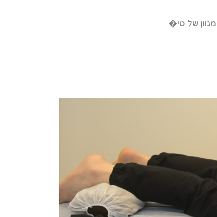
גוון של טי�