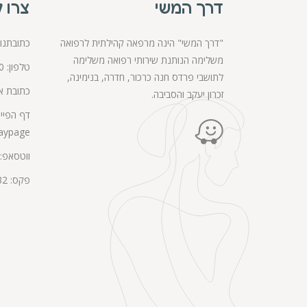
דרך המשי
צרו 
"דרך המשי" הינה מרפאה קהילתית לרפואה
כתובתנו: רחוב 
משלימה הנותנת שירותי רפואה משלימה
טלפון:
0
לתושבי פרדס חנה כרכור, חדרה, בנימינה,
כתובת אי
זכרון יעקב והסביבה.
דף הפייס
aypage
ווטסאפ:
פקס: 04-6277132