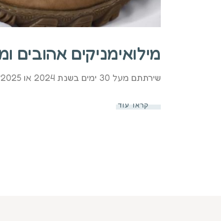
מילואימניקים אהובים ו
שירתתם מעל 30 ימים בשנת 2024 או 2025? אתם מוכרים כנכי צה"ל עם 20% ומעלה? מגיעים לכם טיפולי רפואה משלימה מטע�
קראו עוד